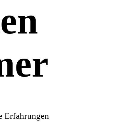
ten
mer
re Erfahrungen