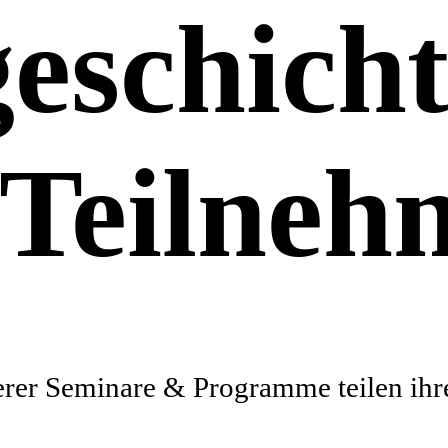
geschich
 Teilneh
erer Seminare & Programme teilen ih